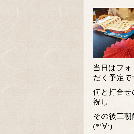
当日はフォ
だく予定で
何と打合せ
祝し
その後三朝
(*‘∀‘)