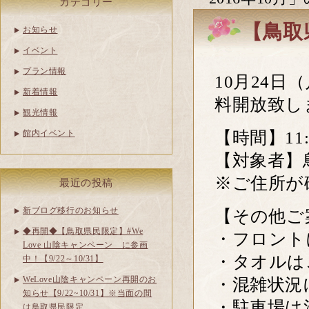
カテゴリー
【鳥取
お知らせ
イベント
プラン情報
10月24日
新着情報
料開放致し
観光情報
【時間】11:0
館内イベント
【対象者】
※ご住所が
最近の投稿
新ブログ移行のお知らせ
【その他ご
◆再開◆【鳥取県民限定】#We
・フロント
Love 山陰キャンペーン に参画
・タオルは
中！【9/22～10/31】
WeLove山陰キャンペーン再開のお
・混雑状況
知らせ【9/22~10/31】※当面の間
・駐車場は
は鳥取県民限定