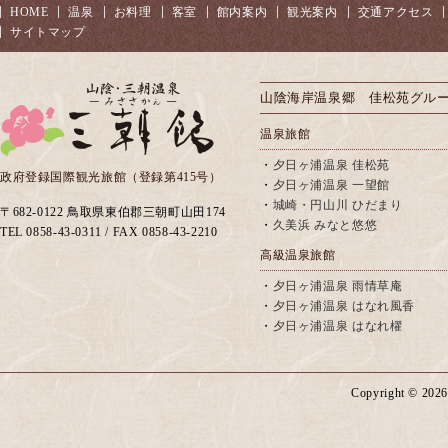
HOME
温泉
お料理
客室
館内案内
観光案内
交通アクセス
サイトマップ
山陰海岸温泉郷 佳松苑グル
温泉旅館
・
夕日ヶ浦温泉 佳松苑
政府登録国際観光旅館（登録第415号）
・
夕日ヶ浦温泉 一望館
・
城崎・円山川 ひだまり
〒682-0122 鳥取県東伯郡三朝町山田174
・
久美浜 みなと悠悠
TEL 0858-43-0311 / FAX 0858-43-2210
高級温泉旅館
・
夕日ヶ浦温泉 雨情草庵
・
夕日ヶ浦温泉 はなれ風香
・
夕日ヶ浦温泉 はなれ櫂
Copyright ©
2026