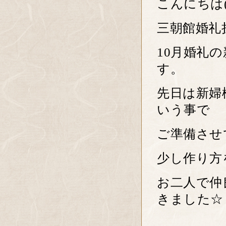
こんにちは(^
三朝館婚礼
10月婚礼
す。
先日は新婦
いう事で
ご準備させ
少し作り方
お二人で仲
きました☆