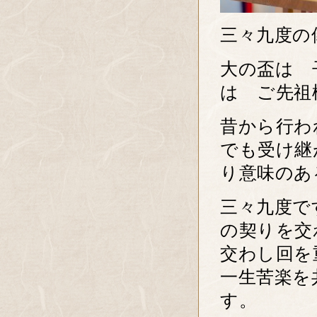
三々九度の
大の盃は 
は ご先祖
昔から行わ
でも受け継
り意味のあ
三々九度で
の契りを交
交わし回を
一生苦楽を
す。