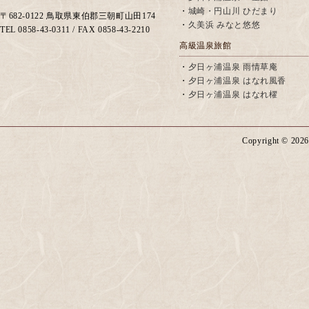
・
城崎・円山川 ひだまり
〒682-0122 鳥取県東伯郡三朝町山田174
・
久美浜 みなと悠悠
TEL 0858-43-0311 / FAX 0858-43-2210
高級温泉旅館
・
夕日ヶ浦温泉 雨情草庵
・
夕日ヶ浦温泉 はなれ風香
・
夕日ヶ浦温泉 はなれ櫂
Copyright ©
2026