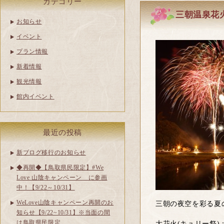
カテゴリー
三朝温泉花火情
お知らせ
イベント
プラン情報
新着情報
観光情報
館内イベント
最近の投稿
新ブログ移行のお知らせ
◆再開◆【鳥取県民限定】#We
Love 山陰キャンペーン に参画
中！【9/22～10/31】
WeLove山陰キャンペーン再開のお
三朝の夜空を彩る夏
知らせ【9/22~10/31】※当面の間
は鳥取県民限定
大花火(キュリー祭)：7