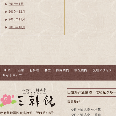
2016年1月
2015年12月
2015年11月
2015年10月
HOME
温泉
お料理
客室
館内案内
観光案内
交通アクセス
サイトマップ
山陰海岸温泉郷 佳松苑グル
温泉旅館
・
夕日ヶ浦温泉 佳松苑
政府登録国際観光旅館（登録第415号）
・
夕日ヶ浦温泉 一望館