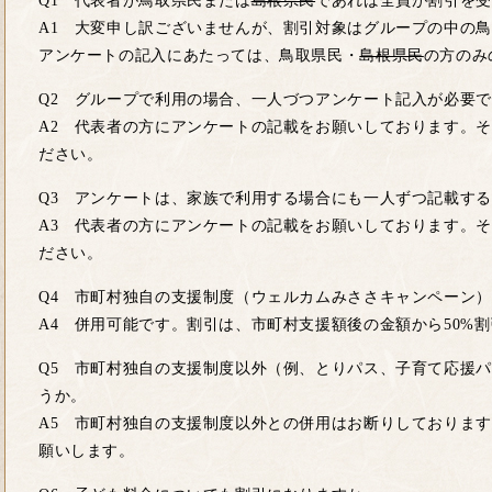
Q1 代表者が鳥取県民または
島根県民
であれば全員が割引を受
A1 大変申し訳ございませんが、割引対象はグループの中の
アンケートの記入にあたっては、鳥取県民・
島根県民
の方のみ
Q2 グループで利用の場合、一人づつアンケート記入が必要
A2 代表者の方にアンケートの記載をお願いしております。
ださい。
Q3 アンケートは、家族で利用する場合にも一人ずつ記載す
A3 代表者の方にアンケートの記載をお願いしております。
ださい。
Q4 市町村独自の支援制度（ウェルカムみささキャンペーン
A4 併用可能です。割引は、市町村支援額後の金額から50%
Q5 市町村独自の支援制度以外（例、とりパス、子育て応援
うか。
A5 市町村独自の支援制度以外との併用はお断りしておりま
願いします。