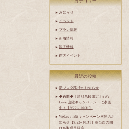
カテゴリー
お知らせ
イベント
プラン情報
新着情報
観光情報
館内イベント
最近の投稿
新ブログ移行のお知らせ
◆再開◆【鳥取県民限定】#We
Love 山陰キャンペーン に参画
中！【9/22～10/31】
WeLove山陰キャンペーン再開のお
知らせ【9/22~10/31】※当面の間
は鳥取県民限定