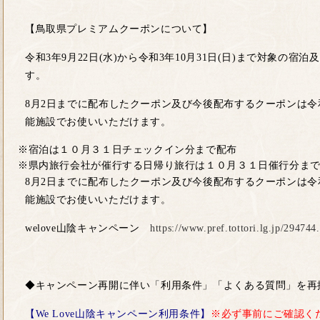
【鳥取県プレミアムクーポンについて】
令和3年9月22日(水)から令和3年10月31日(日)まで対象の
す。
8月2日までに配布したクーポン及び今後配布するクーポンは令和
能施設でお使いいただけます。
※宿泊は１０月３１日チェックイン分まで配布
※県内旅行会社が催行する日帰り旅行は１０月３１日催行分ま
8月2日までに配布したクーポン及び今後配布するクーポンは令和
能施設でお使いいただけます。
welove山陰キャンペーン
https://www.pref.tottori.lg.jp/294744
◆キャンペーン再開に伴い「利用条件」「よくある質問」を再
【We Love山陰キャンペーン利用条件】
※必ず事前にご確認くだ