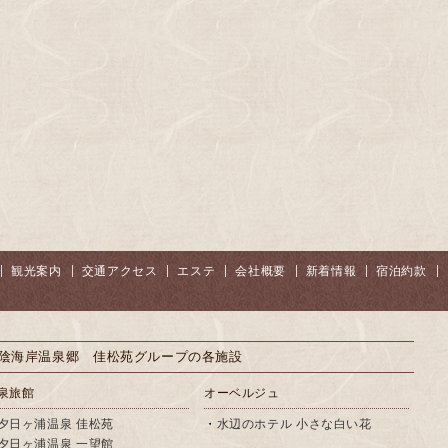
観光案内
交通アクセス
エステ
会社概要
新着情報
宿泊約款
陰海岸温泉郷 佳松苑グループの各施設
泉旅館
オーベルジュ
夕日ヶ浦温泉 佳松苑
・
水辺のホテル 小さな白い花
夕日ヶ浦温泉 一望館