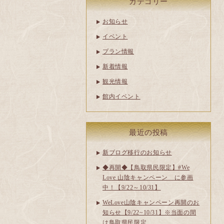
カテゴリー
お知らせ
イベント
プラン情報
新着情報
観光情報
館内イベント
最近の投稿
新ブログ移行のお知らせ
◆再開◆【鳥取県民限定】#We
Love 山陰キャンペーン に参画
中！【9/22～10/31】
WeLove山陰キャンペーン再開のお
知らせ【9/22~10/31】※当面の間
は鳥取県民限定