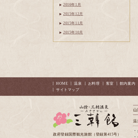
2016年1月
2015年12月
2015年11月
2015年10月
HOME
温泉
お料理
客室
館内案内
サイトマップ
山
温
・
政府登録国際観光旅館（登録第415号）
・