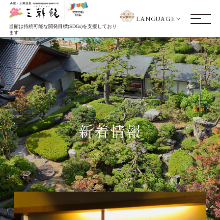
LANGUAGE
当館は持続可能な開発目標(SDGs)を支援しており
ます
新着情報