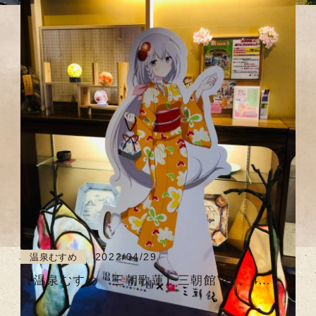
2022/04/29
温泉むすめ
【温泉むすめ 三朝歌蓮】三朝館Ver、4月
29日(金)♪ミニお披露目会 無事に終了しま