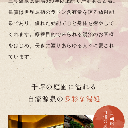
三朝温泉は開湯850年以上続く歴史ある古湯。
泉質は世界屈指のラドン含有量を誇る放射能
泉であり、優れた効能で心と身体を癒やして
くれます。
療養目的で来られる湯治のお客様
をはじめ、長きに渡りあらゆる人々に愛され
ています。
千坪の庭園に溢れる
自家源泉の
多彩な湯処
自慢の風呂
三朝館の