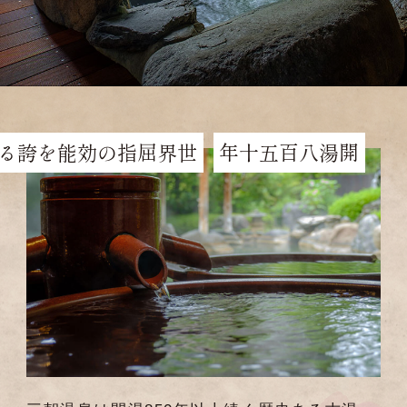
屈指の効能を誇る
開湯八百五十年