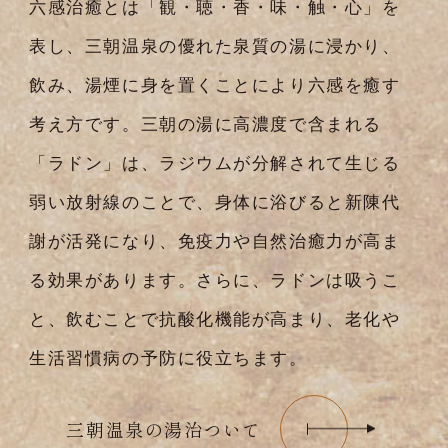
六感治癒とは「観・聴・香・味・触・心」を
表し、三朝温泉の優れた泉質の湯に浸かり、
飲み、湯煙に身を置くことにより六感を癒す
考え方です。
三朝の湯に高濃度で含まれる
「ラドン」は、ラジウムが分解されて生じる
弱い放射線のことで、身体に浴びると新陳代
謝が活発になり、免疫力や自然治癒力が高ま
る効果があります。さらに、ラドンは吸うこ
と、飲むことで抗酸化機能が高まり、老化や
生活習慣病の予防に役立ちます。
三朝温泉の湯治ついて