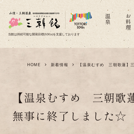
温泉
お料理
当館は持続可能な開発目標(SDGs)を支援しております
HOME
新着情報
【温泉むすめ 三朝歌蓮】三朝
【温泉むすめ 三朝歌蓮
無事に終了しました☆