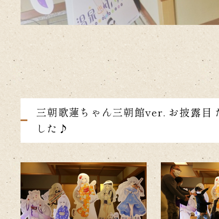
三朝歌蓮ちゃん三朝館ver. お披露
した♪