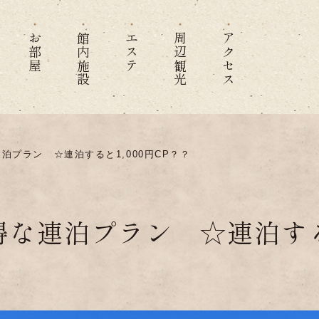
お部屋
館内施設
エステ
周辺観光
アクセス
泊プラン ☆連泊すると1,000円CP？？
な連泊プラン ☆連泊すると