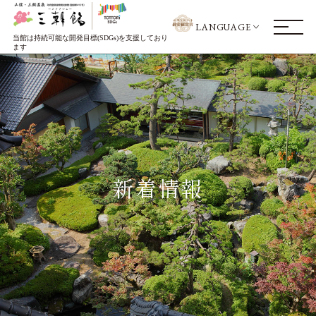
LANGUAGE
当館は持続可能な開発目標(SDGs)を支援しており
ます
新着情報