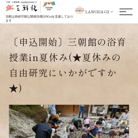
LANGUAGE
当館は持続可能な開発目標(SDGs)を支援しており
ます
〔申込開始〕三朝館の浴育
授業in夏休み(★夏休みの
自由研究にいかがですか
★)