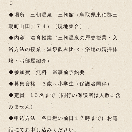
０
◆場所 三朝温泉 三朝館（鳥取県東伯郡三
朝町山田１７４）（現地集合）
◆内容 浴育授業（三朝温泉の歴史授業・入
浴方法の授業・温泉飲み比べ・浴場の清掃体
験・お部屋紹介）
◆参加費 無料 ※事前予約要
◆募集資格 ３歳～小学生（保護者同伴）
◆定員 1５名まで（同行の保護者は人数に含
みません）
◆申込方法 各日程の前日１７時までにお電
話にてお申し込みください。