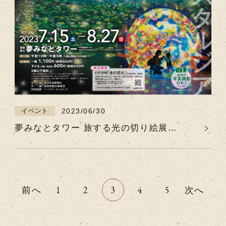
2023/06/30
イベント
夢みなとタワー 旅する光の切り絵展
【2023年7月15日（土）～8月27日
（日）】中国地方初開催！
前へ
1
2
3
4
5
次へ