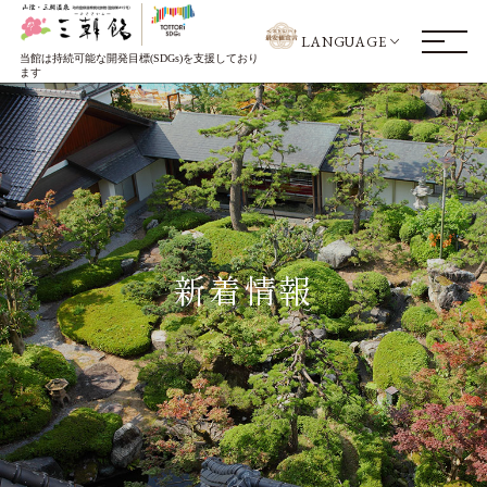
LANGUAGE
当館は持続可能な開発目標(SDGs)を支援しており
ます
新着情報