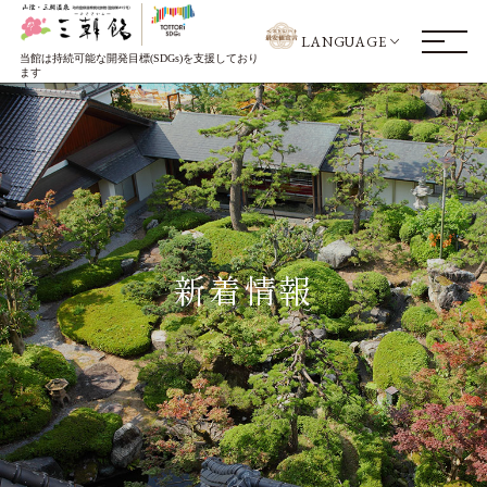
LANGUAGE
当館は持続可能な開発目標(SDGs)を支援しており
ます
新着情報