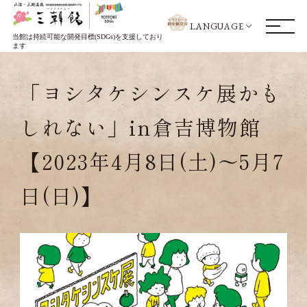
LANGUAGE
当館は持続可能な開発目標(SDGs)を支援しており
ます
「ヨシタケシンスケ展かも
しれない」in倉吉博物館
【2023年4月8日(土)～5月7
日(日)】