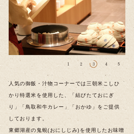
1
2
3
4
5
人気の御飯・汁物コーナーでは三朝米こしひ
かり特選米を使用した、「結びたておにぎ
り」「鳥取和牛カレー」「おかゆ」をご提供
しております。
東郷湖産の鬼蜆(おにしじみ)を使用したお味噌