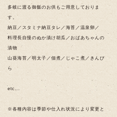
多岐に渡る御飯のお供もご用意しておりま
す。
納豆／スタミナ納豆タレ／海苔／温泉卵／
料理長自慢のぬか漬け胡瓜／おばあちゃんの
漬物
山葵海苔／明太子／佃煮／じゃこ煮／きんぴ
ら
etc...
※各種内容は季節や仕入れ状況により変更と