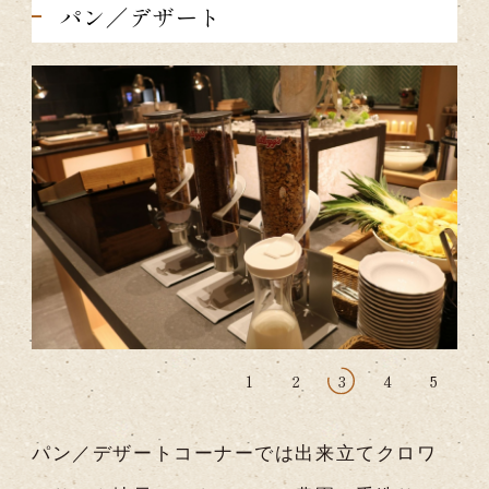
パン／デザート
1
2
3
4
5
パン／デザートコーナーでは出来立てクロワ