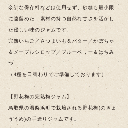
余計な保存料などは使用せず、砂糖も最小限
に遠留めた、素材の持つ自然な甘さを活かし
た優しい味のジャムです。
完熟いちご／さつまいも＆バター／かぼちゃ
＆メープルシロップ／ブルーベリー＆はちみ
つ
（4種を日替わりでご準備しております）
【野花梅の完熟梅ジャム】
鳥取県の湯梨浜町で栽培される野花梅(のきょ
ううめ)の手造りジャムです。