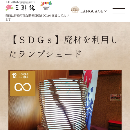
LANGUAGE
当館は持続可能な開発目標(SDGs)を支援しており
ます
【ＳＤＧｓ】廃材を利用し
たランプシェード