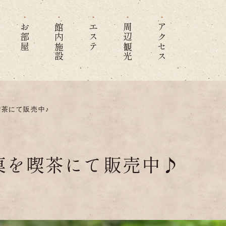
お部屋
館内施設
エステ
周辺観光
アクセス
茶にて販売中♪
菓を喫茶にて販売中♪