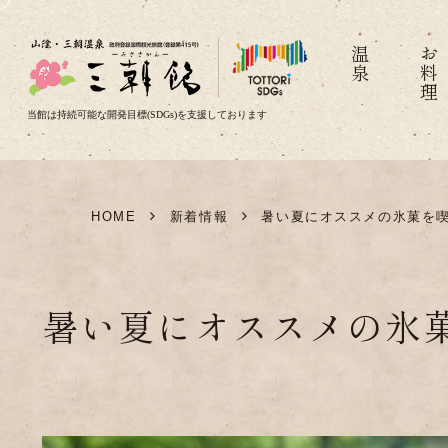
温泉
お料理
当館は持続可能な開発目標(SDGs)を支援しております
HOME
新着情報
暑い夏にオススメの氷菓を喫
暑い夏にオススメの氷