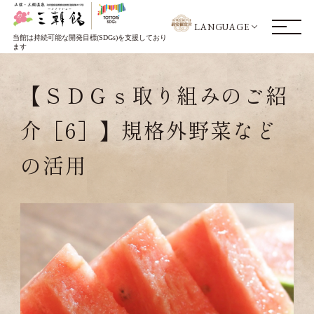
LANGUAGE
当館は持続可能な開発目標(SDGs)を支援しており
ます
【ＳＤＧｓ取り組みのご紹
介［6］】規格外野菜など
の活用