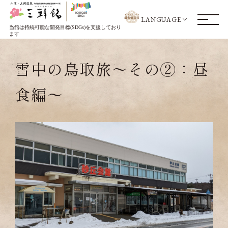
LANGUAGE
当館は持続可能な開発目標(SDGs)を支援しており
ます
雪中の鳥取旅～その②：昼
食編～