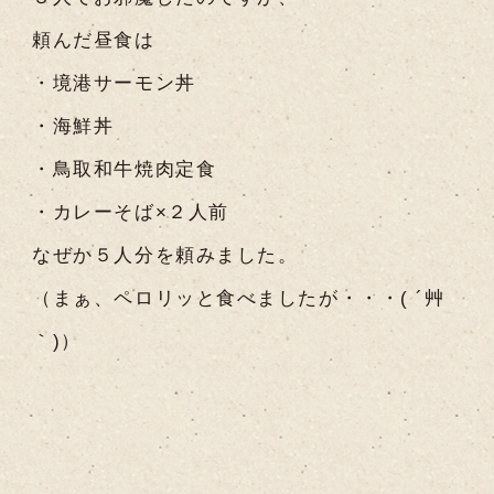
頼んだ昼食は
・境港サーモン丼
・海鮮丼
・鳥取和牛焼肉定食
・カレーそば×２人前
なぜか５人分を頼みました。
（まぁ、ペロリッと食べましたが・・・( ´艸
｀)）